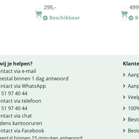
295,-
499
Beschikbaar
B
ij je helpen?
Klante
ntact via e-mail
Aanp
estal binnen 1 dag antwoord
ntact via WhatsApp
Aanp
 51 97 40 44
Veel
ntact via telefoon
 51 97 40 44
100%
ntact via chat
Best
jdens kantooruren
ntact via Facebook
Best
estal binnen 15 minuten antwoord