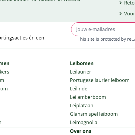
Reto
Voor
ortingsacties én een
This site is protected by r
omen
Leibomen
rkers
Leilaurier
om
Portugese laurier leiboom
oom
Leilinde
Lei amberboom
l
Leiplataan
Glansmispel leiboom
m
Leimagnolia
Over ons