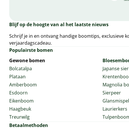
Blijf op de hoogte van al het laatste nieuws
Schrijf je in en ontvang handige boomtips, exclusieve k
verjaardagscadeau.
Populairste bomen
Gewone bomen
Bloesemb
Bolcatalpa
Japanse sie
Plataan
Krentenbo
Amberboom
Magnolia b
Esdoorn
Sierpeer
Eikenboom
Glansmispe
Haagbeuk
Laurierkers
Treurwilg
Tulpenboo
Betaalmethoden