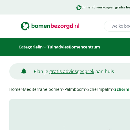
Binnen 5 werkdagen
gratis b
Categorieën
Tuinadvies
Bomencentrum
Plan je
gratis adviesgesprek
aan huis
Home
>
Mediterrane bomen
>
Palmboom
>
Schermpalm
>
Scherm