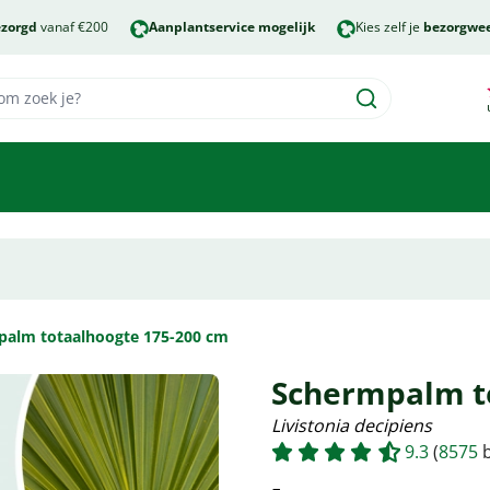
ezorgd
vanaf €200
Aanplantservice mogelijk
Kies zelf je
bezorgwe
palm totaalhoogte 175-200 cm
Schermpalm t
Livistonia decipiens
9.3
(
8575
b