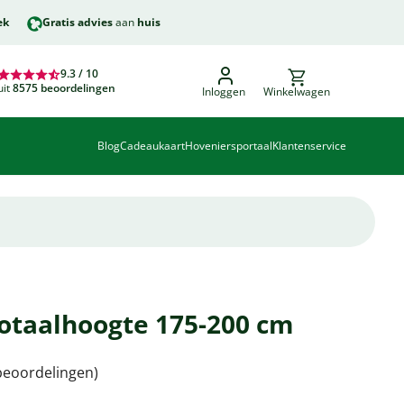
ek
Gratis advies
aan
huis
9.3 / 10
uit
8575 beoordelingen
Inloggen
Winkelwagen
Blog
Cadeaukaart
Hoveniersportaal
Klantenservice
otaalhoogte 175-200 cm
eoordelingen)