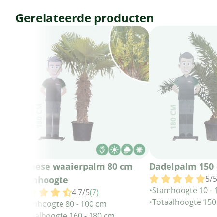
Gerelateerde producten
Chinese waaierpalm 80 cm
Dadelpalm 150
5/5
stamhoogte
•
Stamhoogte 10 - 
4.7/5
(7)
•
Totaalhoogte 150
•
Stamhoogte 80 - 100 cm
•
Totaalhoogte 160 - 180 cm