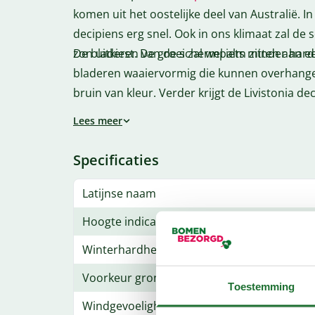
komen uit het oostelijke deel van Australië. I
decipiens erg snel. Ook in ons klimaat zal de
zon uitkiest. De groei zal wel iets minder har
De bladeren van de schermpalm zitten aan een
bladeren waaiervormig die kunnen overhange
bruin van kleur. Verder krijgt de Livistonia d
opvallen.
Lees meer
Er zijn diverse soorten Livistonia’s, en hierv
Daarom hebben wij ook deze schermpalm in on
Specificaties
maximaal -8/-10 graden celsius verdragen. 
pot of als kuipplant, echter is het ook mogeli
Latijnse naam
Goed om te weten is dat de Livistonia decipi
Hoogte indicatie bij levering
Ten slotte is de schermpalm erg sterk en heeft
Winterhardheid
klimaat!
De totaalhoogte is 175 tot 200 centimeter.
Voorkeur grondsoort
Toestemming
Windgevoeligheid