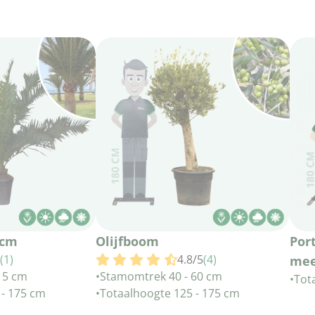
 cm
Olijfboom
Por
(1)
4.8/5
(4)
mee
15 cm
•
Stamomtrek 40 - 60 cm
•
Tot
 - 175 cm
•
Totaalhoogte 125 - 175 cm