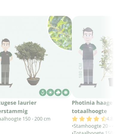
tugese laurier
Photinia haagelement
rstammig
totaalhoogte
aalhoogte 150 - 200 cm
4.8/5
(2)
•
Stamhoogte 20 - 40 cm
•
Totaalhoogte 150 cm