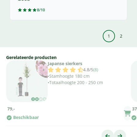
8/10
1
2
Gerelateerde producten
Japanse sierkers
4.8/5
(8)
•
Stamhoogte 180 cm
•
Totaalhoogte 200 - 250 cm
79,-
37
Beschikbaar