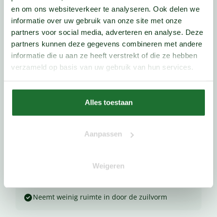
en om ons websiteverkeer te analyseren. Ook delen we
Tip van Anton
informatie over uw gebruik van onze site met onze
"
partners voor social media, adverteren en analyse. Deze
partners kunnen deze gegevens combineren met andere
Door de boom jaarlijks zuilvormig
informatie die u aan ze heeft verstrekt of die ze hebben
te snoeien blijft hij mooi slank.
verzameld op basis van uw gebruik van hun services.
"
Anton, Boomexpert
Alles toestaan
Voor- en nadelen
Aanpassen
Voordelen
Rijke bloei met lichtroze bloemen in het voorjaar
Weigeren
Smalle, opgaande groei geschikt voor kleinere
tuinen
Neemt weinig ruimte in door de zuilvorm