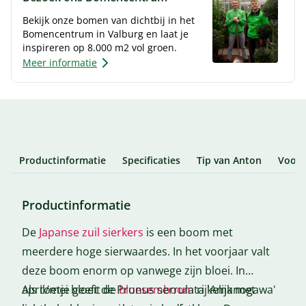
Bekijk onze bomen van dichtbij in het
Bomencentrum in Valburg en laat je
inspireren op 8.000 m2 vol groen.
Meer informatie
Productinformatie
Specificaties
Tip van Anton
Voor-
Productinformatie
De
Japanse zuil sierkers
is een boom met
meerdere hoge sierwaardes. In het voorjaar valt
deze boom enorm op vanwege zijn bloei. In
april/mei bloeit de
Als toetje geeft de Prunus serrulata 'Amanogawa'
bloesemboom
rijkelijk met