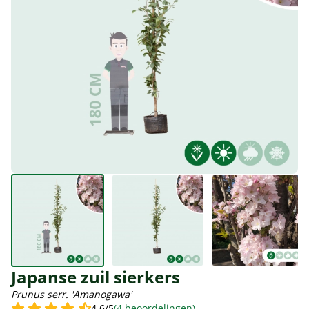
Japanse zuil sierkers
Prunus serr. 'Amanogawa'
4.6/5
(4 beoordelingen)